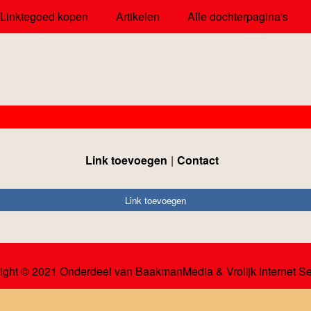
Linktegoed kopen
Artikelen
Alle dochterpagina's
Link toevoegen
Contact
Link toevoegen
ight © 2021 Onderdeel van
BaakmanMedia
&
Vrolijk Internet S